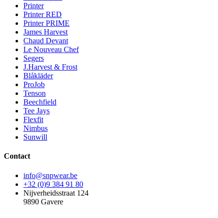
Printer
Printer RED
Printer PRIME
James Harvest
Chaud Devant
Le Nouveau Chef
Segers
J.Harvest & Frost
Blåkläder
ProJob
Tenson
Beechfield
Tee Jays
Flexfit
Nimbus
Sunwill
Contact
info@snpwear.be
+32 (0)9 384 91 80
Nijverheidsstraat 124
9890 Gavere