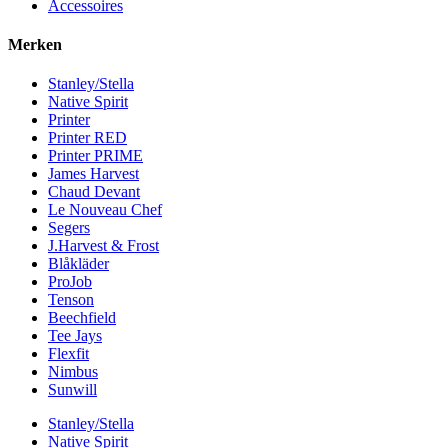
Accessoires
Merken
Stanley/Stella
Native Spirit
Printer
Printer RED
Printer PRIME
James Harvest
Chaud Devant
Le Nouveau Chef
Segers
J.Harvest & Frost
Blåkläder
ProJob
Tenson
Beechfield
Tee Jays
Flexfit
Nimbus
Sunwill
Stanley/Stella
Native Spirit