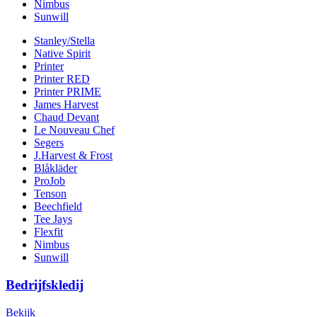
Nimbus
Sunwill
Stanley/Stella
Native Spirit
Printer
Printer RED
Printer PRIME
James Harvest
Chaud Devant
Le Nouveau Chef
Segers
J.Harvest & Frost
Blåkläder
ProJob
Tenson
Beechfield
Tee Jays
Flexfit
Nimbus
Sunwill
Bedrijfskledij
Bekijk