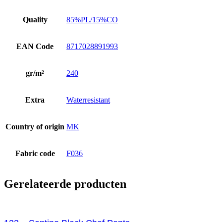
Quality
85%PL/15%CO
EAN Code
8717028891993
gr/m²
240
Extra
Waterresistant
Country of origin
MK
Fabric code
F036
Gerelateerde producten