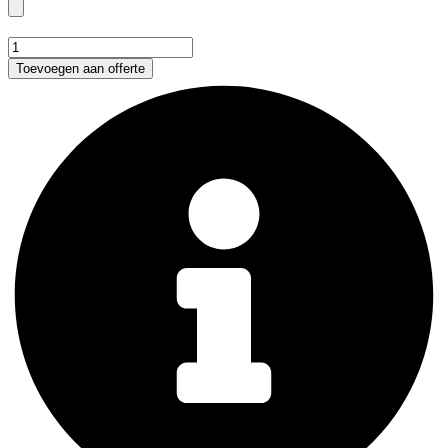
891
-
Toevoegen aan offerte
Crafty
Black
Apron
aantal