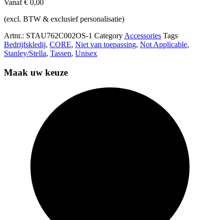
Vanaf
€
0,00
(excl. BTW & exclusief personalisatie)
Artnr.:
STAU762C002OS-1
Category
Accessories
Tags
Bedrijfskledij
,
CORE
,
Niet van toepassing
,
Not Applicable
,
Stanley/Stella
,
Tassen
,
Unisex
Maak uw keuze