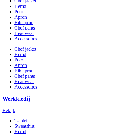
Chef jacket
Hemd
Polo
Apron
Bib apron
Chef pants
Headwear
Accessoires
Chef jacket
Hemd
Polo
Apron
Bib apron
Chef pants
Headwear
Accessoires
Werkkledij
Bekijk
T-shirt
Sweatshirt
Hemd