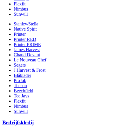
Flexfit
Nimbus
Sunwill
Stanley/Stella
Native Spirit
Printer
Printer RED
Printer PRIME
James Harvest
Chaud Devant
Le Nouveau Chef
Segers
J.Harvest & Frost
Blåkläder
ProJob
Tenson
Beechfield
Tee Jays
Flexfit
Nimbus
Sunwill
Bedrijfskledij