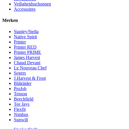
Veiligheidsschoenen
Accessoires
Merken
Stanley/Stella
Native Spirit
Printer
Printer RED
Printer PRIME
James Harvest
Chaud Devant
Le Nouveau Chef
Segers
J.Harvest & Frost
Blåkläder
ProJob
Tenson
Beechfield
Tee Jays
Flexfit
Nimbus
Sunwill