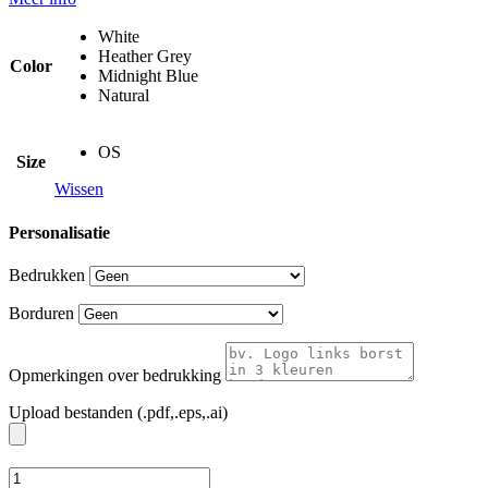
White
Heather Grey
Color
Midnight Blue
Natural
OS
Size
Wissen
Personalisatie
Bedrukken
Borduren
Opmerkingen over bedrukking
Upload bestanden (.pdf,.eps,.ai)
STAU762