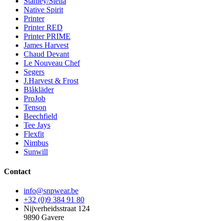
Stanley/Stella
Native Spirit
Printer
Printer RED
Printer PRIME
James Harvest
Chaud Devant
Le Nouveau Chef
Segers
J.Harvest & Frost
Blåkläder
ProJob
Tenson
Beechfield
Tee Jays
Flexfit
Nimbus
Sunwill
Contact
info@snpwear.be
+32 (0)9 384 91 80
Nijverheidsstraat 124
9890 Gavere